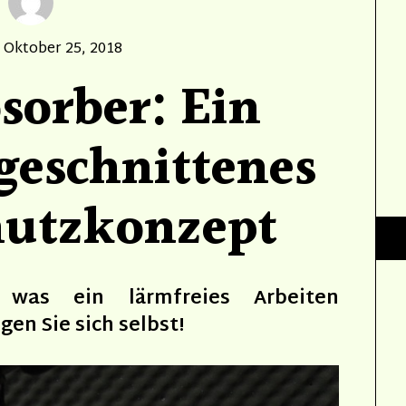
Posted
Oktober 25, 2018
on
sorber: Ein
geschnittenes
hutzkonzept
 was ein lärmfreies Arbeiten
gen Sie sich selbst!