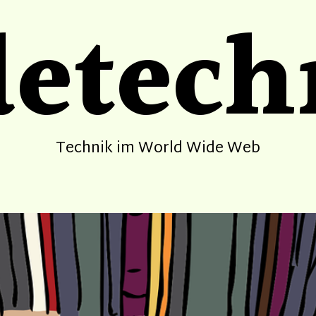
etech
Technik im World Wide Web