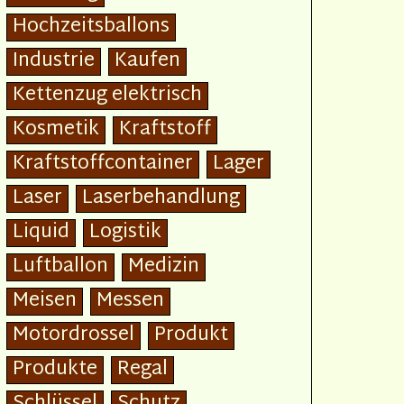
Hochzeitsballons
Industrie
Kaufen
Kettenzug elektrisch
Kosmetik
Kraftstoff
Kraftstoffcontainer
Lager
Laser
Laserbehandlung
Liquid
Logistik
Luftballon
Medizin
Meisen
Messen
Motordrossel
Produkt
Produkte
Regal
Schlüssel
Schutz