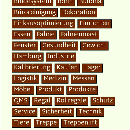
Bindesystem
Bonn
Buddha
Büroreinigung
Dekoration
Einkausoptimierung
Einrichten
Essen
Fahne
Fahnenmast
Fenster
Gesundheit
Gewicht
Hamburg
Industrie
Kalibrierung
Kaufen
Lager
Logistik
Medizin
Messen
Möbel
Produkt
Produkte
QMS
Regal
Rollregale
Schutz
Service
Sicherheit
Technik
Tiere
Treppe
Treppenlift