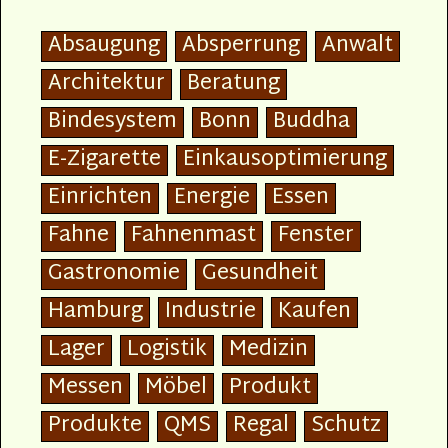
Absaugung
Absperrung
Anwalt
Architektur
Beratung
Bindesystem
Bonn
Buddha
E-Zigarette
Einkausoptimierung
Einrichten
Energie
Essen
Fahne
Fahnenmast
Fenster
Gastronomie
Gesundheit
Hamburg
Industrie
Kaufen
Lager
Logistik
Medizin
Messen
Möbel
Produkt
Produkte
QMS
Regal
Schutz