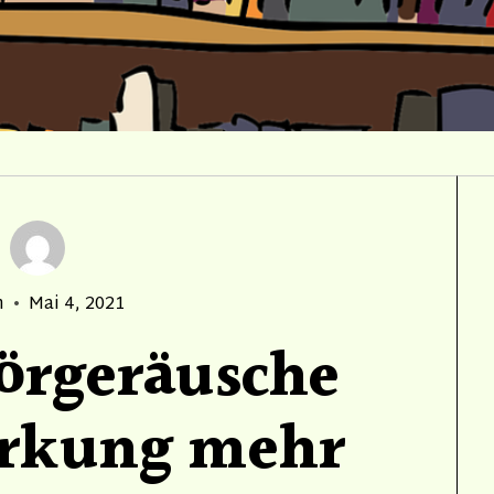
r
Posted
n
Mai 4, 2021
on
örgeräusche
irkung mehr