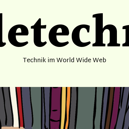
etech
Technik im World Wide Web