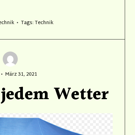
echnik
Tags:
Technik
Posted
März 31, 2021
on
 jedem Wetter