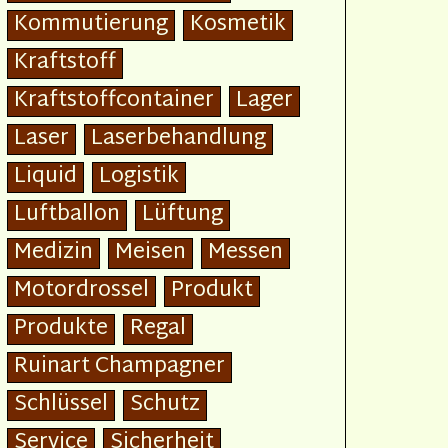
Kommutierung
Kosmetik
Kraftstoff
Kraftstoffcontainer
Lager
Laser
Laserbehandlung
Liquid
Logistik
Luftballon
Lüftung
Medizin
Meisen
Messen
Motordrossel
Produkt
Produkte
Regal
Ruinart Champagner
Schlüssel
Schutz
Service
Sicherheit