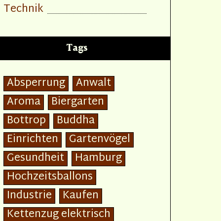
Technik
Tags
Absperrung
Anwalt
Aroma
Biergarten
Bottrop
Buddha
Einrichten
Gartenvögel
Gesundheit
Hamburg
Hochzeitsballons
Industrie
Kaufen
Kettenzug elektrisch