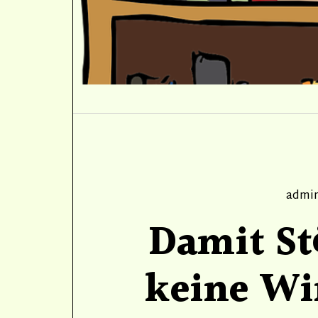
Autho
admi
Damit St
keine W