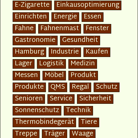
E-Zigarette
Einkausoptimierung
Einrichten
Energie
Essen
Fahne
Fahnenmast
Fenster
Gastronomie
Gesundheit
Hamburg
Industrie
Kaufen
Lager
Logistik
Medizin
Messen
Möbel
Produkt
Produkte
QMS
Regal
Schutz
Senioren
Service
Sicherheit
Sonnenschutz
Technik
Thermobindegerät
Tiere
Treppe
Träger
Waage