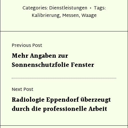
Categories:
Dienstleistungen
Tags:
Kalibrierung
,
Messen
,
Waage
Beitragsnavigation
Previous Post
Previous
Mehr Angaben zur
post:
Sonnenschutzfolie Fenster
Next Post
Next
Radiologie Eppendorf überzeugt
post:
durch die professionelle Arbeit