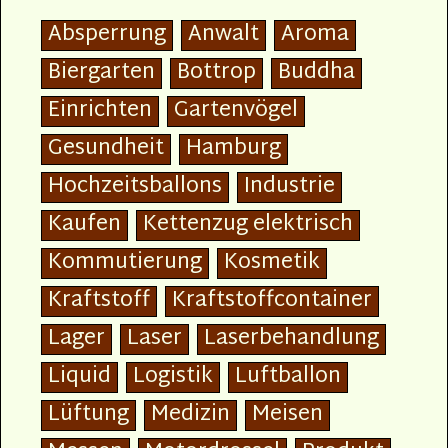
Absperrung
Anwalt
Aroma
Biergarten
Bottrop
Buddha
Einrichten
Gartenvögel
Gesundheit
Hamburg
Hochzeitsballons
Industrie
Kaufen
Kettenzug elektrisch
Kommutierung
Kosmetik
Kraftstoff
Kraftstoffcontainer
Lager
Laser
Laserbehandlung
Liquid
Logistik
Luftballon
Lüftung
Medizin
Meisen