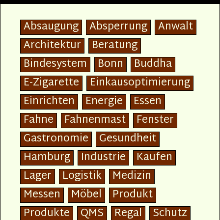
Absaugung
Absperrung
Anwalt
Architektur
Beratung
Bindesystem
Bonn
Buddha
E-Zigarette
Einkausoptimierung
Einrichten
Energie
Essen
Fahne
Fahnenmast
Fenster
Gastronomie
Gesundheit
Hamburg
Industrie
Kaufen
Lager
Logistik
Medizin
Messen
Möbel
Produkt
Produkte
QMS
Regal
Schutz