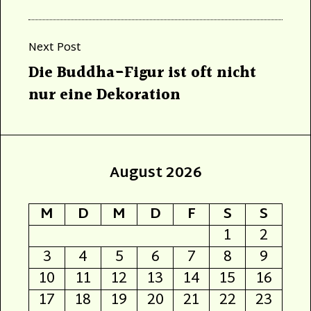
Next Post
Next
Die Buddha-Figur ist oft nicht
post:
nur eine Dekoration
August 2026
M
D
M
D
F
S
S
1
2
3
4
5
6
7
8
9
10
11
12
13
14
15
16
17
18
19
20
21
22
23