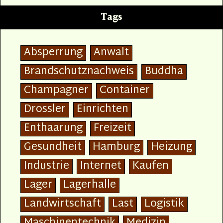
Tags
Absperrung
Anwalt
Brandschutznachweis
Buddha
Champagner
Container
Drossler
Einrichten
Enthaarung
Freizeit
Gesundheit
Hamburg
Heizung
Industrie
Internet
Kaufen
Lager
Lagerhalle
Landwirtschaft
Last
Logistik