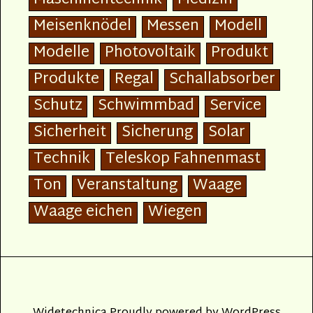
Maschinentechnik
Medizin
Meisenknödel
Messen
Modell
Modelle
Photovoltaik
Produkt
Produkte
Regal
Schallabsorber
Schutz
Schwimmbad
Service
Sicherheit
Sicherung
Solar
Technik
Teleskop Fahnenmast
Ton
Veranstaltung
Waage
Waage eichen
Wiegen