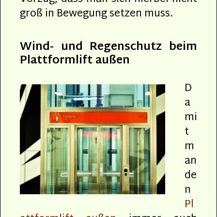
groß in Bewegung setzen muss.
Wind- und Regenschutz beim
Plattformlift außen
D
a
mi
t
m
an
de
n
Pl