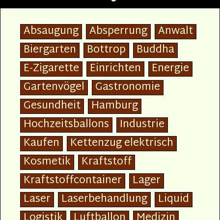
Absaugung
Absperrung
Anwalt
Biergarten
Bottrop
Buddha
E-Zigarette
Einrichten
Energie
Gartenvögel
Gastronomie
Gesundheit
Hamburg
Hochzeitsballons
Industrie
Kaufen
Kettenzug elektrisch
Kosmetik
Kraftstoff
Kraftstoffcontainer
Lager
Laser
Laserbehandlung
Liquid
Logistik
Luftballon
Medizin