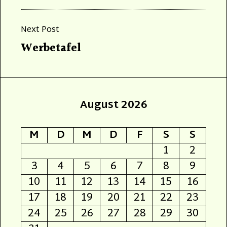
Next Post
Next
Werbetafel
post:
August 2026
M
D
M
D
F
S
S
1
2
3
4
5
6
7
8
9
10
11
12
13
14
15
16
17
18
19
20
21
22
23
24
25
26
27
28
29
30