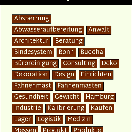
Absperrung
Abwasseraufbereitung
Anwalt
Architektur
Beratung
Bindesystem
Bonn
Buddha
Büroreinigung
Consulting
Deko
Dekoration
Design
Einrichten
Fahnenmast
Fahnenmasten
Gesundheit
Gewicht
Hamburg
Industrie
Kalibrierung
Kaufen
Lager
Logistik
Medizin
Messen
Produkt
Produkte